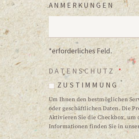
*
L
ANMERKUNGEN
E
E
S
T
F
L
E
O
A
X
*erforderliches Feld.
N
N
T
DATENSCHUTZ
*
*
D
A
ZUSTIMMUNG
B
Um Ihnen den bestmöglichen Serv
S
oder geschäftlichen Daten. Die Pre
Aktivieren Sie die Checkbox, um
A
Informationen finden Sie in unse
T