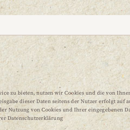
M
*
A
I
L
*
ice zu bieten, nutzen wir Cookies und die von Ihn
isgabe dieser Daten seitens der Nutzer erfolgt auf a
 der Nutzung von Cookies und Ihrer eingegebenen 
rer Datenschutzerklärung