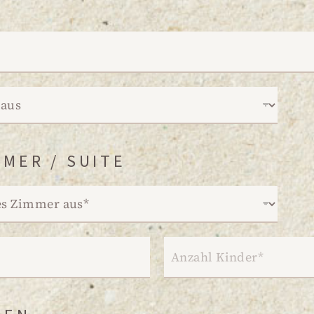
MER / SUITE
K
I