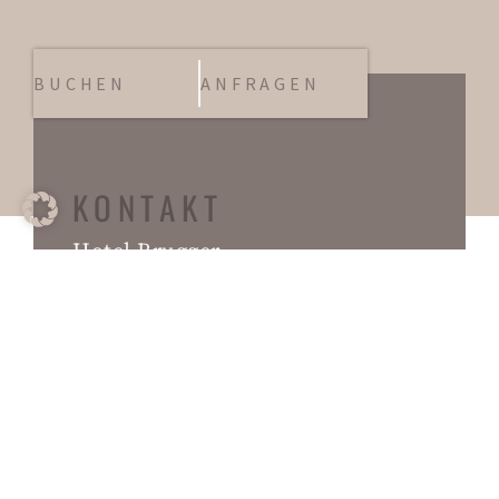
BUCHEN
ANFRAGEN
KONTAKT
Hotel Brugger
Familie Bacher
Am Bichl 1 | 6166 Fulpmes |
Stubaital Tirol
Telefon:
+43 5225 628 70