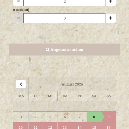
KIND(ER)
Angebote suchen
August 2026
Mo
Di
Mi
Do
Fr
Sa
So
1
2
3
4
5
6
7
8
9
10
11
12
13
14
15
16