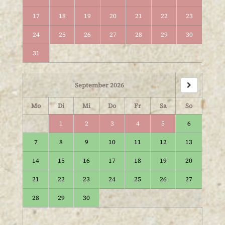
17
18
19
20
21
22
23
24
25
26
27
28
29
30
31
September 2026
Mo
Di
Mi
Do
Fr
Sa
So
1
2
3
4
5
6
7
8
9
10
11
12
13
14
15
16
17
18
19
20
21
22
23
24
25
26
27
28
29
30