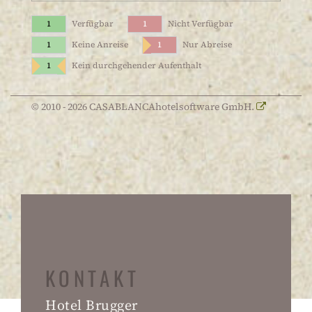
1
Verfügbar
1
Nicht Verfügbar
1
Keine Anreise
1
Nur Abreise
1
Kein durchgehender Aufenthalt
© 2010 - 2026 CASABLANCAhotelsoftware GmbH.
KONTAKT
Hotel Brugger