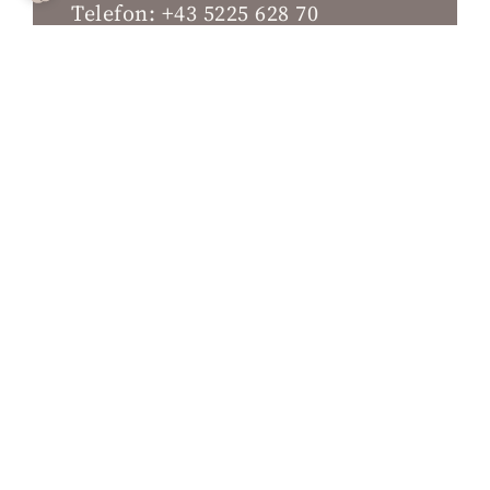
Telefon:
+43 5225 628 70
Fax:
+43 5225 628 707
E-Mail:
info@hotel-brugger.at
Lage & Anreise
Jobs & Karriere
Newsletter
Gutscheine
STUBAIER GLETSCHER