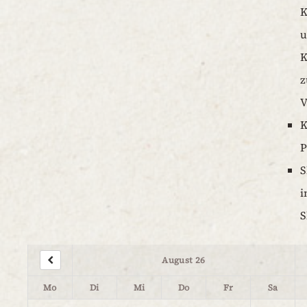
K
K
z
V
K
P
S
i
S
August 26
Mo
Di
Mi
Do
Fr
Sa