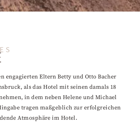
SES
E
den engagierten Eltern Betty und Otto Bacher
sbruck, als das Hotel mit seinen damals 18
ternehmen, in dem neben Helene und Michael
 Hingabe tragen maßgeblich zur erfolgreichen
ladende Atmosphäre im Hotel.