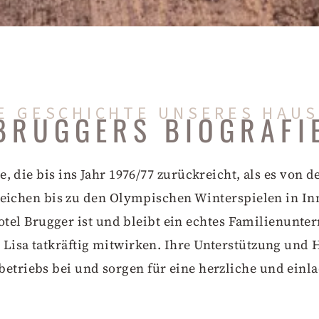
E GESCHICHTE UNSERES HAU
BRUGGERS BIOGRAFI
, die bis ins Jahr 1976/77 zurückreicht, als es von 
eichen bis zu den Olympischen Winterspielen in Inn
Hotel Brugger ist und bleibt ein echtes Familienun
 Lisa tatkräftig mitwirken. Ihre Unterstützung und
etriebs bei und sorgen für eine herzliche und ein